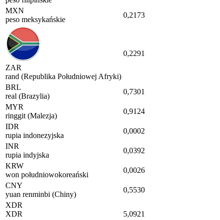
MXN
0,2173
peso meksykańskie
0,2291
ZAR
rand (Republika Południowej Afryki)
BRL
0,7301
real (Brazylia)
MYR
0,9124
ringgit (Malezja)
IDR
0,0002
rupia indonezyjska
INR
0,0392
rupia indyjska
KRW
0,0026
won południowokoreański
CNY
0,5530
yuan renminbi (Chiny)
XDR
XDR
5,0921