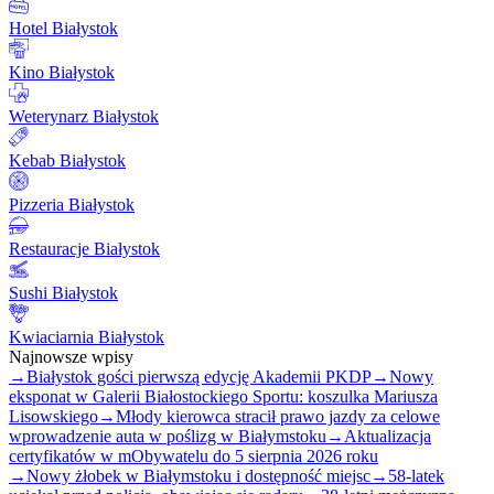
Hotel Białystok
Kino Białystok
Weterynarz Białystok
Kebab Białystok
Pizzeria Białystok
Restauracje Białystok
Sushi Białystok
Kwiaciarnia Białystok
Najnowsze wpisy
→
Białystok gości pierwszą edycję Akademii PKDP
→
Nowy
eksponat w Galerii Białostockiego Sportu: koszulka Mariusza
Lisowskiego
→
Młody kierowca stracił prawo jazdy za celowe
wprowadzenie auta w poślizg w Białymstoku
→
Aktualizacja
certyfikatów w mObywatelu do 5 sierpnia 2026 roku
→
Nowy żłobek w Białymstoku i dostępność miejsc
→
58-latek