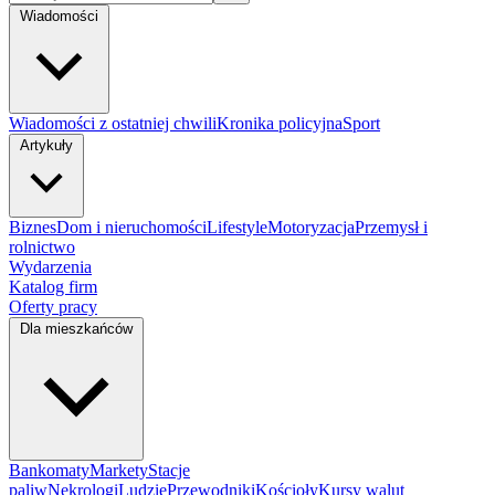
Wiadomości
Wiadomości z ostatniej chwili
Kronika policyjna
Sport
Artykuły
Biznes
Dom i nieruchomości
Lifestyle
Motoryzacja
Przemysł i
rolnictwo
Wydarzenia
Katalog firm
Oferty pracy
Dla mieszkańców
Bankomaty
Markety
Stacje
paliw
Nekrologi
Ludzie
Przewodniki
Kościoły
Kursy walut