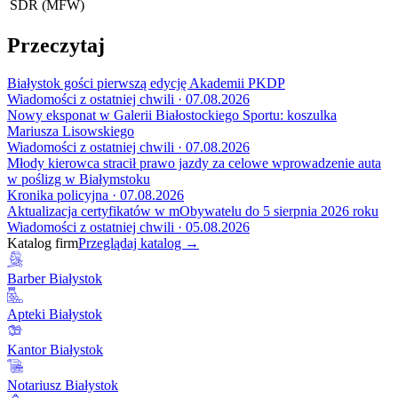
SDR (MFW)
Przeczytaj
Białystok gości pierwszą edycję Akademii PKDP
Wiadomości z ostatniej chwili · 07.08.2026
Nowy eksponat w Galerii Białostockiego Sportu: koszulka
Mariusza Lisowskiego
Wiadomości z ostatniej chwili · 07.08.2026
Młody kierowca stracił prawo jazdy za celowe wprowadzenie auta
w poślizg w Białymstoku
Kronika policyjna · 07.08.2026
Aktualizacja certyfikatów w mObywatelu do 5 sierpnia 2026 roku
Wiadomości z ostatniej chwili · 05.08.2026
Katalog firm
Przeglądaj katalog →
Barber Białystok
Apteki Białystok
Kantor Białystok
Notariusz Białystok