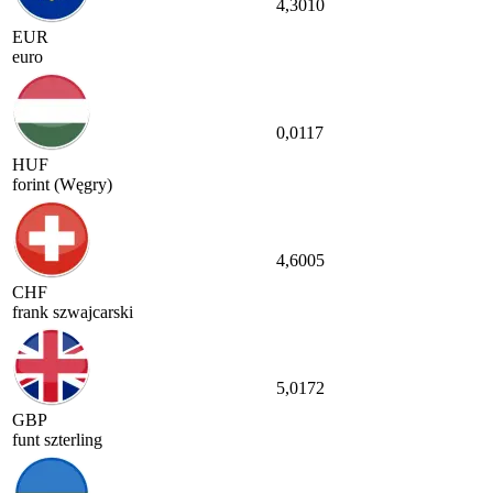
4,3010
EUR
euro
0,0117
HUF
forint (Węgry)
4,6005
CHF
frank szwajcarski
5,0172
GBP
funt szterling