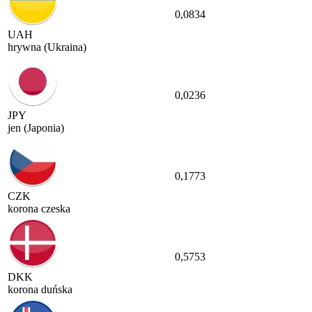
0,0834
UAH
hrywna (Ukraina)
0,0236
JPY
jen (Japonia)
0,1773
CZK
korona czeska
0,5753
DKK
korona duńska