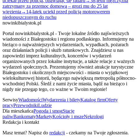
uciekał przed policją, obawiając się radaru
→
38-letni mężczyzna
zatrzymany za przemoc domową – grozi mu do 25 lat
więzienia
→
14-latek uciekł przed policją motorowerem
niedopuszczonym do ruchu
nowinkibialystok.pl
Portal nowinkibialystok.pl - Twoje lokalne źródło najświeższych
wiadomości z Białegostoku i regionu podlaskiego. Informujemy na
bieżąco o najważniejszych wydarzeniach, wypadkach, pożarach
oraz działaniach policji i służb ratunkowych. Znajdziesz u nas
zapowiedzi imprez kulturalnych, koncertów i wydarzeń
organizowanych przez lokalne instytucje, a także relacje z ważnych
wydarzeń społecznych. Prezentujemy również atrakcje turystyczne
Białegostoku i okolicznych miejscowości - miasta o wyjątkowej
wielokulturowej historii, będącego największą metropolią północno-
wschodniej Polski. Śledź z nami życie miasta, bądź na bieżąco i
nigdy nie przegap tego, co ważne w Twoim regionie!
Serwisy
Wiadomości
Wydarzenia i bilety
Katalog firm
Oferty
pracy
Przewodniki
Ludzie
Dla mieszkańca
Pogoda i smog
Stacje
paliw
Bankomaty
Markety
Kościoły i msze
Nekrologi
Redakcja i kontakt
Masz temat? Napisz do
redakcji
- czekamy na Twoje zgłoszenia.