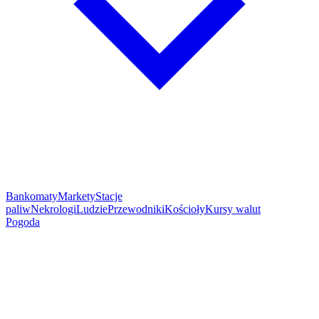
Bankomaty
Markety
Stacje
paliw
Nekrologi
Ludzie
Przewodniki
Kościoły
Kursy walut
Pogoda