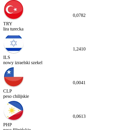
0,0782
TRY
lira turecka
1,2410
ILS
nowy izraelski szekel
0,0041
CLP
peso chilijskie
0,0613
PHP
peso filipińskie