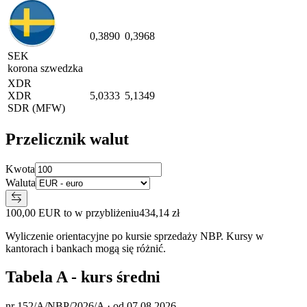
0,3890
0,3968
SEK
korona szwedzka
XDR
XDR
5,0333
5,1349
SDR (MFW)
Przelicznik walut
Kwota
Waluta
100,00 EUR to w przybliżeniu
434,14 zł
Wyliczenie orientacyjne po kursie sprzedaży NBP. Kursy w
kantorach i bankach mogą się różnić.
Tabela A - kurs średni
nr 152/A/NBP/2026/A · od 07.08.2026